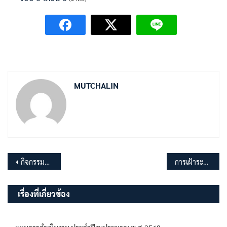
MUTCHALIN
แนะแนว
กิจกรรมการฉีดวัคซีนป้องกันโรคพิษสุนัขบ้าแก่สุนัขและแมว ประจำปีงบประมาณ พ.ศ.2567
การเฝ้าระวังผลกระทบต่อสุขภาพจากโรคฮีทสโตรก
เรื่อง
เรื่องที่เกี่ยวข้อง