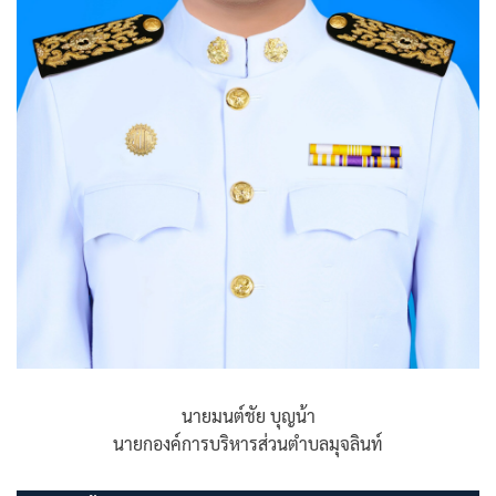
นายมนต์ชัย บุญน้า
นายกองค์การบริหารส่วนตำบลมุจลินท์