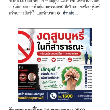
กรมประมง ได้ประกาศ “ปิดฤดูน้ำแดง” เพื่อให้สัตว์น้ำจืดได้
วางไข่และขยายพันธุ์ตามธรรมชาติ มีเป้าหมายเพื่ออนุรักษ์
ทรัพยากรสัตว์น้ำ และรักษาคว�
อ่านต่อ…