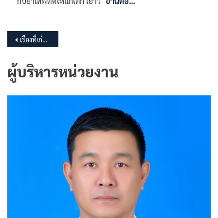
กับยาเสพติดให้แก่เด็ก เยาว
อ่านต่อ…
แนะแนว
เรื่องที่เก่ากว่า
เรื่อง
ผู้บริหารหน่วยงาน