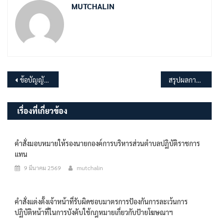
MUTCHALIN
แนะแนว
ข้อบัญญัติองค์การบริหารส่วนตำบลมุจลินท์ เรื่อง หลักเกณฑ์การคัดแยกมูลฝอย พ.ศ.2562
สรุปผลการจัดซื้อจัดจ้าง ประจำปีงบประมาณ พ.ศ.2566 เดือนมีนาคม 2566
เรื่อง
เรื่องที่เกี่ยวข้อง
คำสั่งมอบหมายให้รองนายกองค์การบริหารส่วนตำบลปฏิบัติราชการ
แทน
9 มีนาคม 2569
mutchalin
คำสั่งแต่งตั้งเจ้าหน้าที่รับผิดชอบมาตรการป้องกันการละเว้นการ
ปฏิบัติหน้าที่ในการบังคับใช้กฎหมายเกี่ยวกับป้ายโฆษณาฯ