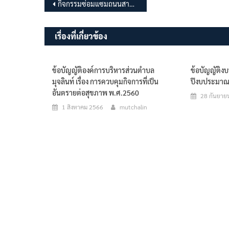
แนะแนว
กิจกรรมซ่อมแซมถนนสายริมคลองชลประทานชัยนาท-ป่าสัก 3
เรื่อง
เรื่องที่เกี่ยวข้อง
ข้อบัญญัติองค์การบริหารส่วนตำบล
ข้อบัญญัติ
มุจลินท์ เรื่อง การควบคุมกิจการที่เป็น
ปีงบประมาณ
อันตรายต่อสุขภาพ พ.ศ.2560
28 กันยาย
1 สิงหาคม 2566
mutchalin