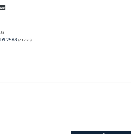
หลด
kB)
พ.ศ.2568
(412 kB)