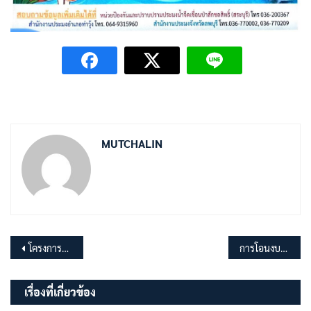
MUTCHALIN
แนะแนว
โครงการวัด ประชา รัฐ สร้างสุข กิจกรรม”รวมพลังสร้างสัปปายะสู่วัดด้วยวิถี 5ส” (Big cleaning day)
การโอนงบประมาณรายจ่าย ประจำปีงบประมาณ พ.ศ.2569 ครั้งที่ 4
เรื่อง
เรื่องที่เกี่ยวข้อง