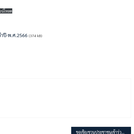
วน์โหลด
จำปี-พ.ศ.2566
(374 kB)
ขอเชิญชวนประชาชนเข้าร่วมรับฟังการประชุมสภา อบต.มุจลินท์ สมัยสามัญ สมัยที่ 3 ครั้งที่ 1 ประจำปี พ.ศ.2566