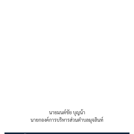
นายมนต์ชัย บุญน้า
นายกองค์การบริหารส่วนตำบลมุจลินท์