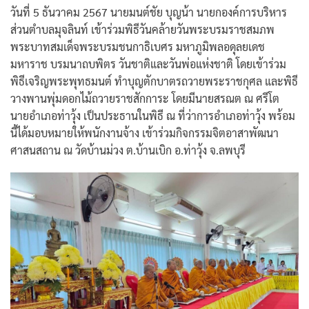
วันที่ 5 ธันวาคม 2567 นายมนต์ชัย บุญน้า นายกองค์การบริหาร
ส่วนตำบลมุจลินท์ เข้าร่วมพิธีวันคล้ายวันพระบรมราชสมภพ
พระบาทสมเด็จพระบรมชนกาธิเบศร มหาภูมิพลอดุลยเดช
มหาราช บรมนาถบพิตร วันชาติและวันพ่อแห่งชาติ โดยเข้าร่วม
พิธีเจริญพระพุทธมนต์ ทำบุญตักบาตรถวายพระราชกุศล และพิธี
วางพานพุ่มดอกไม้ถวายราชสักการะ โดยมีนายสรณต ณ ศรีโต
นายอำเภอท่าวุ้ง เป็นประธานในพิธี ณ ที่ว่าการอำเภอท่าวุ้ง พร้อม
นี้ได้มอบหมายให้พนักงานจ้าง เข้าร่วมกิจกรรมจิตอาสาพัฒนา
ศาสนสถาน ณ วัดบ้านม่วง ต.บ้านเบิก อ.ท่าวุ้ง จ.ลพบุรี