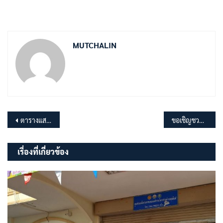
MUTCHALIN
แนะแนว
ตารางแสดงวงเงินโครงการก่อสร้างห้องน้ำสาธารณะ หมู่ที่ 1 ขนาดกว้าง 3.20 เมตร ยาว 6 เมตร
ขอเชิญชวนประชาชนเข้าร่วมรับฟังการประชุมสภา อบต.มุจลินท์ ประจำปี พ.ศ.2567 สมัยสามัญ สมัยที่ 4 ครั้งที่ 1
เรื่อง
เรื่องที่เกี่ยวข้อง