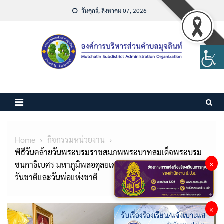
Skip
วันศุกร์, สิงหาคม 07, 2026
to
content
Home
กิจกรรมหน่วยงาน
พิธีวันคล้ายวันพระบรมราชสมภพพระบาทสมเด็จพระบรม
×
ชนกาธิเบศร มหาภูมิพลอดุลยเดชมหาราช บรมนาถบพิตร
วันชาติและวันพ่อแห่งชาติ
×