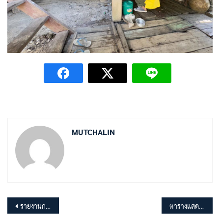
MUTCHALIN
แนะแนว
รายงานการประชุมสภา อบต.มุจลินท์ สมัยสามัญ สมัยที่ 1 ครั้งที่ 1 ประจำปี พ.ศ.2568
ตารางแสดงวงเงินโครงการปรับปรุงถนนคอนกรีตเสริมเหล็ก หมู่ที่ 9 (ซอยบ้านนายสำรวย สวนสุข)