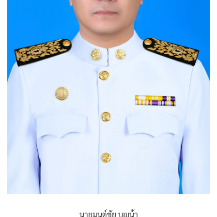
นายมนต์ชัย บุญน้า