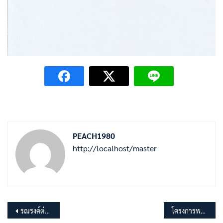
PEACH1980
http://localhost/master
แนะแนว
รณรงค์ต่อต้านยาเสพติด
โครงการพระราชดำริ ธรรมนาวา “วัง”