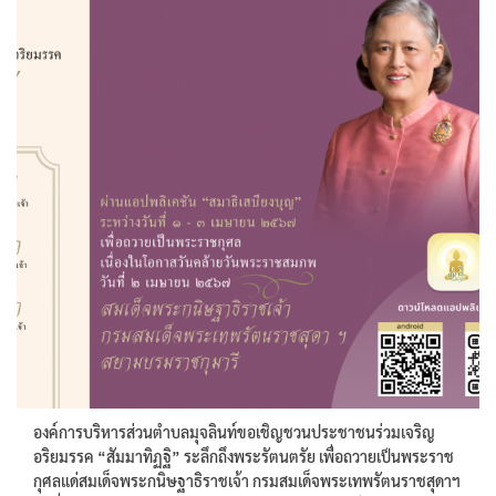
องค์การบริหารส่วนตำบลมุจลินท์ขอเชิญชวนประชาชนร่วมเจริญ
อริยมรรค “สัมมาทิฏฐิ” ระลึกถึงพระรัตนตรัย เพื่อถวายเป็นพระราช
กุศลแด่สมเด็จพระกนิษฐาธิราชเจ้า กรมสมเด็จพระเทพรัตนราชสุดาฯ