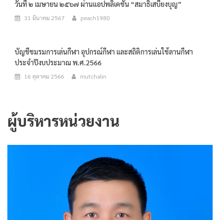
วันที่ ๒ เมษายน ๒๕๖๗ ผ่านแอปพลิเคชัน “สมาธิเสบียงบุญ”
31 มีนาคม 2567
peach1980
บัญชีชมรมการเล่นกีฬา อุปกรณ์กีฬา และสถิติการเล่นใช้ลานกีฬา
ประจำปีงบประมาณ พ.ศ.2566
16 ตุลาคม 2566
mutchalin
ผู้บริหารหน่วยงาน