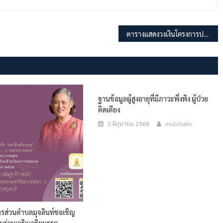
ตารางแสดงวงเงินโครงการปรับปรุงถนนคอนกรีตเสริมเหล็กโดยปูแอสฟัลท์ติกคอนกรีตทับ หมู่ที่ 8 (ซอยบ้านนายชนทิชา คำหร่าย)
ฐานข้อมูลผู้สูงอายุที่มีภาวะพึ่งพิง ผู้ป่วย
ติดเตียง
2 มิถุนายน 2568
mutchalin
ารส่วนตำบลมุจลินท์ขอเชิญ