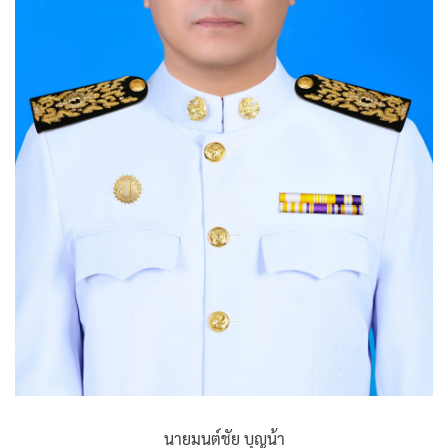
นายมนต์ชัย บุญน้า