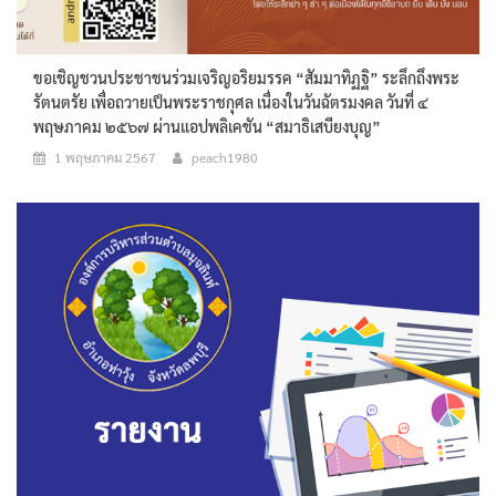
ขอเชิญชวนประชาชนร่วมเจริญอริยมรรค “สัมมาทิฏฐิ” ระลึกถึงพระ
รัตนตรัย เพื่อถวายเป็นพระราชกุศล เนื่องในวันฉัตรมงคล วันที่ ๔
พฤษภาคม ๒๕๖๗ ผ่านแอปพลิเคชัน “สมาธิเสบียงบุญ”
1 พฤษภาคม 2567
peach1980