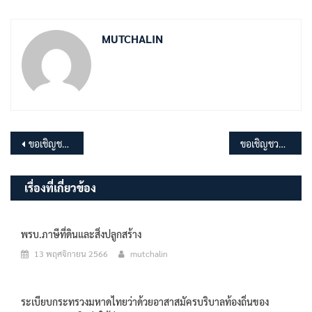
MUTCHALIN
แนะแนว
ขอเชิญชวนประชาชนเข้าประชุมแผนการจัดสรรน้ำและการเพาะปลูกพืชฤดูแล้ง ปี 2566/67
ขอเชิญชวนประชาชนเข้าร่วมรับฟังการประชุมสภา อบต.มุจลินท์ สมัยสามัญ สมัยที่ 4 ครั้งที่ 1 ประจำปี พ.ศ.2566
เรื่อง
เรื่องที่เกี่ยวข้อง
พรบ.ภาษีที่ดินและสิ่งปลูกสร้าง
13 พฤศจิกายน 2566
mutchalin
ระเบียบกระทรวงมหาดไทยว่าด้วยอาสาสมัครบริบาลท้องถิ่นของ