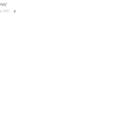
งบุญ”
ม 2567