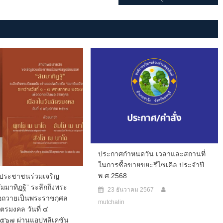
ประกาศกำหนดวัน เวลาและสถานที่
ในการซื้อขายขยะรีไซเคิล ประจำปี
พ.ศ.2568
ประชาชนร่วมเจริญ
ัมมาทิฏฐิ” ระลึกถึงพระ
23 ธันวาคม 2567
ื่อถวายเป็นพระราชกุศล
mutchalin
ัตรมงคล วันที่ ๔
๕๖๗ ผ่านแอปพลิเคชัน