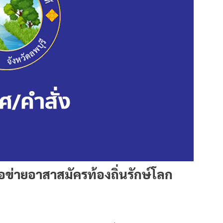
่ายอาสาสมัครท้องถิ่นรักษ์โลก