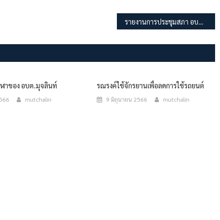
รายงานการประชุมสภา อบต.มุจลินท์ สมัยสามัญ สมัยแรก ครั้งที่ 1 ประจำปี พ.ศ.2569
ีฬาของ อบต.มุจลินท์
รณรงค์ใช้จักรยานเพื่อลดการใช้รถยนต์
2566
mutchalin
9 มิถุนายน 2566
mutchalin